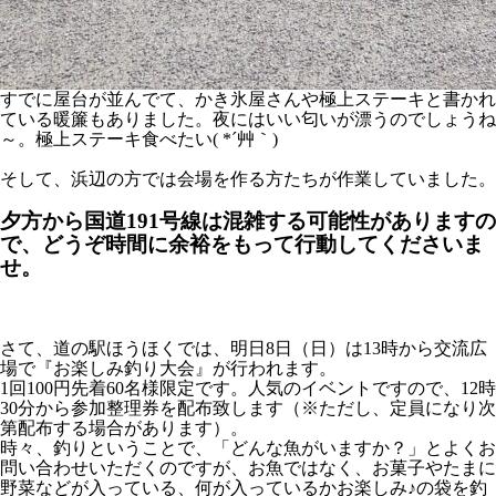
すでに屋台が並んでて、かき氷屋さんや極上ステーキと書かれ
ている暖簾もありました。夜にはいい匂いが漂うのでしょうね
～。極上ステーキ食べたい( *´艸｀)
そして、浜辺の方では会場を作る方たちが作業していました。
夕方から国道191号線は混雑する可能性がありますの
で、どうぞ時間に余裕をもって行動してくださいま
せ。
さて、道の駅ほうほくでは、明日8日（日）は13時から交流広
場で『お楽しみ釣り大会』が行われます。
1回100円先着60名様限定です。人気のイベントですので、12時
30分から参加整理券を配布致します（※ただし、定員になり次
第配布する場合があります）。
時々、釣りということで、「どんな魚がいますか？」とよくお
問い合わせいただくのですが、お魚ではなく、お菓子やたまに
野菜などが入っている、何が入っているかお楽しみ♪の袋を釣