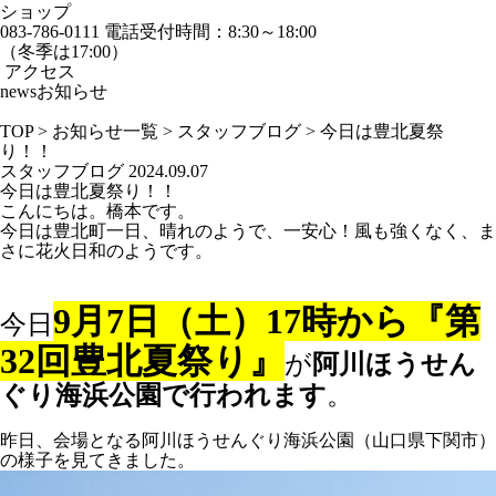
ショップ
083-786-0111
電話受付時間：8:30～18:00
（冬季は17:00）
アクセス
news
お知らせ
TOP
>
お知らせ一覧
>
スタッフブログ
>
今日は豊北夏祭
り！！
スタッフブログ
2024.09.07
今日は豊北夏祭り！！
こんにちは。橋本です。
今日は豊北町一日、晴れのようで、一安心！風も強くなく、ま
さに花火日和のようです。
9月7日（土）17時から『第
今日
32回豊北夏祭り』
が
阿川ほうせん
ぐり海浜公園で行われます
。
昨日、会場となる阿川ほうせんぐり海浜公園（山口県下関市）
の様子を見てきました。