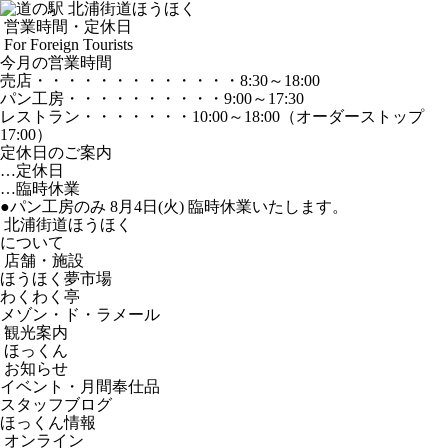
営業時間・定休日
For Foreign Tourists
今月の営業時間
売店
・・・・・・・・・・・・・
8:30～18:00
パン工房
・・・・・・・・・・
9:00～17:30
レストラン
・・・・・・・
10:00～18:00
（オーダーストップ
17:00）
定休日のご案内
…定休日
…臨時休業
●パン工房のみ 8月4日(火) 臨時休業いたします。
北浦街道ほうほく
について
店舗・施設
ほうほく夢市場
わくわく亭
メゾン・ド・ラメール
観光案内
ほっくん
お知らせ
イベント・月間奉仕品
スタッフブログ
ほっくん情報
オンライン