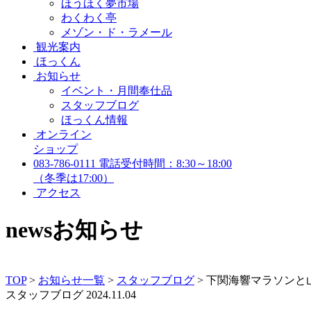
ほうほく夢市場
わくわく亭
メゾン・ド・ラメール
観光案内
ほっくん
お知らせ
イベント・月間奉仕品
スタッフブログ
ほっくん情報
オンライン
ショップ
083-786-0111
電話受付時間：8:30～18:00
（冬季は17:00）
アクセス
news
お知らせ
TOP
>
お知らせ一覧
>
スタッフブログ
>
下関海響マラソンと
スタッフブログ
2024.11.04