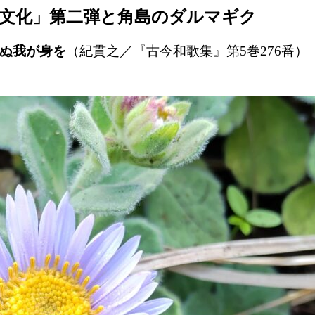
文化」第二弾と角島のダルマギク
らぬ我が身を
（紀貫之／『古今和歌集』第5巻276番）