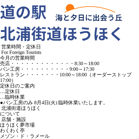
営業時間・定休日
For Foreign Tourists
今月の営業時間
売店
・・・・・・・・・・・・・
8:30～18:00
パン工房
・・・・・・・・・・
9:00～17:30
レストラン
・・・・・・・
10:00～18:00
（オーダーストップ
17:00）
定休日のご案内
…定休日
…臨時休業
●パン工房のみ 8月4日(火) 臨時休業いたします。
北浦街道ほうほく
について
店舗・施設
ほうほく夢市場
わくわく亭
メゾン・ド・ラメール