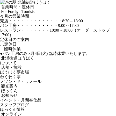
営業時間・定休日
For Foreign Tourists
今月の営業時間
売店
・・・・・・・・・・・・・
8:30～18:00
パン工房
・・・・・・・・・・
9:00～17:30
レストラン
・・・・・・・
10:00～18:00
（オーダーストップ
17:00）
定休日のご案内
…定休日
…臨時休業
●パン工房のみ 8月4日(火) 臨時休業いたします。
北浦街道ほうほく
について
店舗・施設
ほうほく夢市場
わくわく亭
メゾン・ド・ラメール
観光案内
ほっくん
お知らせ
イベント・月間奉仕品
スタッフブログ
ほっくん情報
オンライン